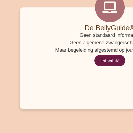
De BellyGuide
Geen standaard informat
Geen algemene zwangersch
Maar begeleiding afgestemd op jo
Dit wil ik!