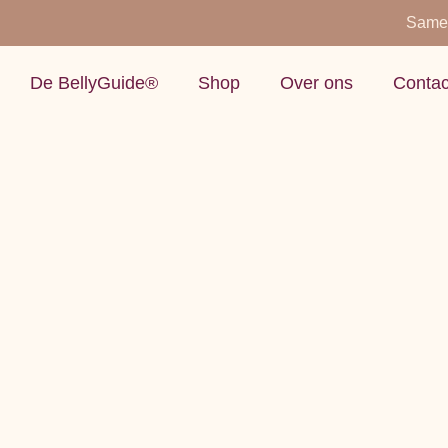
Same
De BellyGuide®
Shop
Over ons
Contac