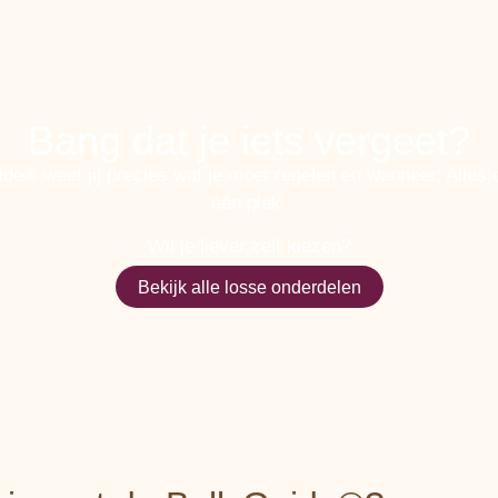
Bang dat je iets vergeet?
de® weet jij precies wat je moet regelen en wanneer. Alles o
één plek.
Wil je liever zelf kiezen?
Bekijk alle losse onderdelen