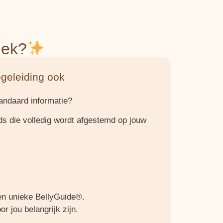
iek?
geleiding ook
ndaard informatie?
ids die volledig wordt afgestemd op jouw
en unieke BellyGuide®.
r jou belangrijk zijn.