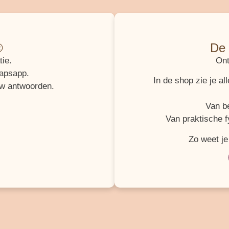
®
De 
ie.
Ont
apsapp.
In de shop zie je a
uw antwoorden.
Van be
Van praktische f
Zo weet je