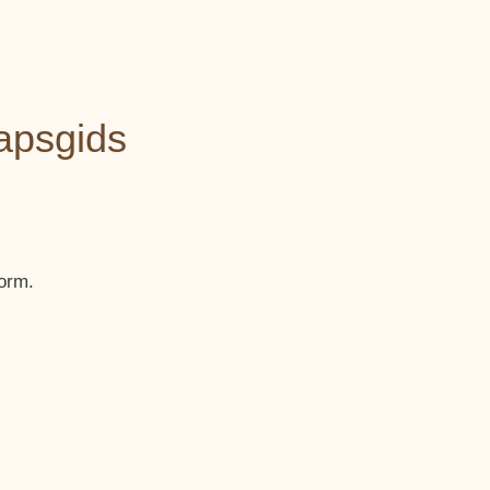
apsgids
orm.
.